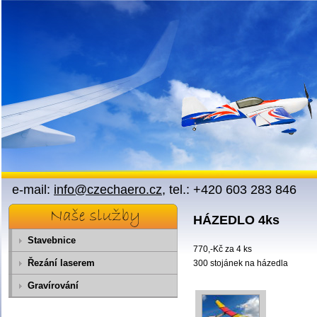
Přejít na obsah
e-mail:
info@czechaero.cz
, tel.: +420 603 283 846
HÁZEDLO 4ks
Stavebnice
770,-Kč za 4 ks
Řezání laserem
300 stojánek na házedla
Gravírování