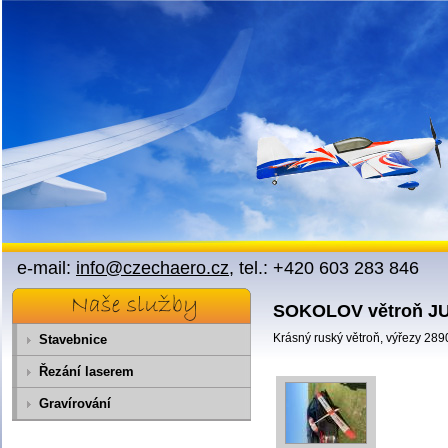
Přejít na obsah
e-mail:
info@czechaero.cz
, tel.: +420 603 283 846
SOKOLOV větroň JU
Krásný ruský větroň, výřezy 289
Stavebnice
Řezání laserem
Gravírování