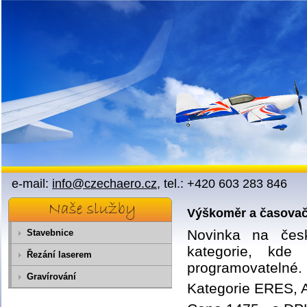
Přejít na obsah
e-mail:
info@czechaero.cz
, tel.: +420 603 283 846
Výškoměr a časovač
Novinka na čes
Stavebnice
kategorie, kd
Řezání laserem
programovatelné.
Gravírování
Kategorie ERES,