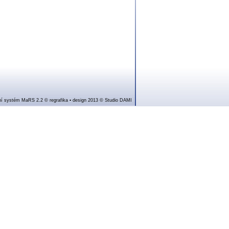
í systém MaRS 2.2
© regrafika ▪ design 2013 © Studio DAMI