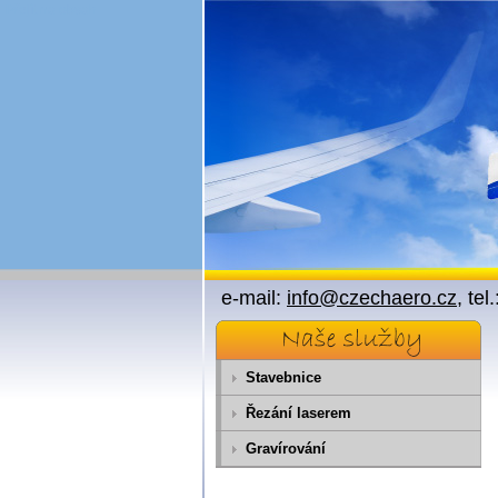
Přejít na obsah
e-mail:
info@czechaero.cz
, te
Stavebnice
Řezání laserem
Gravírování