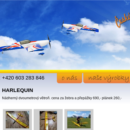
l.: +420 603 283 846
HARLEQUIN
Nádherný dvoumetrový větroň. cena za žebra a přepážky 690,- plánek 260,-
o nás
naše výrobky