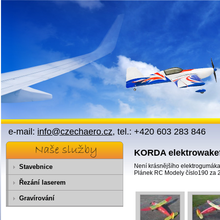
Přejít na obsah
e-mail:
info@czechaero.cz
, tel.: +420 603 283 846
KORDA elektrowakef
Není krásnějšího elektrogumáka
Stavebnice
Plánek RC Modely číslo190 za 2
Řezání laserem
Gravírování