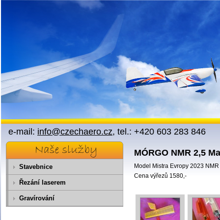
Přejít na obsah
e-mail:
info@czechaero.cz
, tel.: +420 603 283 846
MÓRGO NMR 2,5 Ma
Model Mistra Evropy 2023 NMR 
Stavebnice
Cena výřezů 1580,-
Řezání laserem
Gravírování