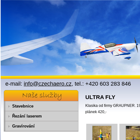
Přejít na obsah
e-mail:
info@czechaero.cz
, tel.: +420 603 283 846
ULTRA FLY
Klasika od firmy GRAUPNER. 1
Stavebnice
plánek 420,-
Řezání laserem
Gravírování